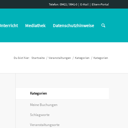
Telefon: 09421 / 9941-0
|
E-Mail
|
Eltern-Portal
nterricht
Mediathek
Datenschutzhinweise
Du bist hier:
Startseite
/
Veranstaltungen
/
Kategorien
/
Kategorien
Kategorien
Meine Buchungen
Schlagworte
Veranstaltungsorte