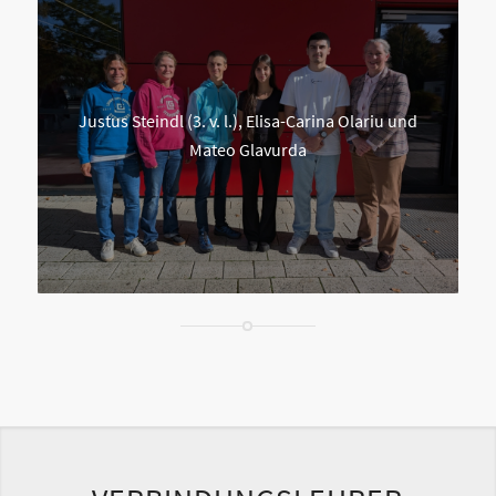
Justus Steindl (3. v. l.), Elisa-Carina Olariu und
Mateo Glavurda