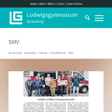
Telefon: 09421 / 9941-0
|
E-Mail
|
Eltern-Portal
SMV
Du bist hier:
Startseite
/
Schule
/
Schulfamilie
/
SMV