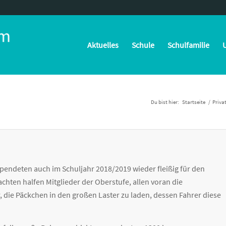
Aktuelles
Schule
Schulfamilie
U
Du bist hier:
Startseite
/
Privat
endeten auch im Schuljahr 2018/2019 wieder fleißig für den
chten halfen Mitglieder der Oberstufe, allen voran die
, die Päckchen in den großen Laster zu laden, dessen Fahrer diese