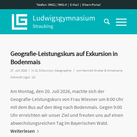
Telefon: 09421 / 9941-0
|
E-Mail
|
Eltern-Portal
Geografie-Leistungskurs auf Exkursion in
Bodenmais
/
/
27. Juli 2026
in
12
,
Exkursion
,
Geographie
von
Hannah Gruber & Annemarie
Schmidt (Jgst. 12)
Am Montag, den 20. Juli 2026, machte sich der
Geografie-Leistungskurs von Frau Wiesner um 8:00 Uhr
mit dem Bus auf den Weg nach Bodenmais. Gegen 9:00
Uhr erreichten wir unser Ziel und freuten uns auf einen
abwechslungsreichen Tag im Bayerischen Wald.
Weiterlesen