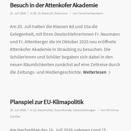
Besuch in der Attenkofer Akademie
/
/
21. Juli 2026
in
08
,
10
,
Deutsch
,
Exkursion
von
Caroline Neumann
Am 20. Juli hatten die Klassen 8d und 10a die
Gelegenheit, mit ihren Deutschlehrerinnen Fr. Neumann
und Fr. Attenberger die im Oktober 2025 neu eröffnete
Attenkofer Akademie in Straubing zu besuchen. Die
Schülerinnen und Schüler begaben sich dabei in den
neuen Räumlichkeiten zunächst auf eine Zeitreise durch
die Zeitungs- und Mediengeschichte.
Weiterlesen
Planspiel zur EU-Klimapolitik
/
/
19. Juli 2026
in
12
,
Geschichte / Sozialkunde
,
Veranstaltungen
von
Christina
Schiller
Am Nachmittag des 10. Juli 2026 nahmen rund 15