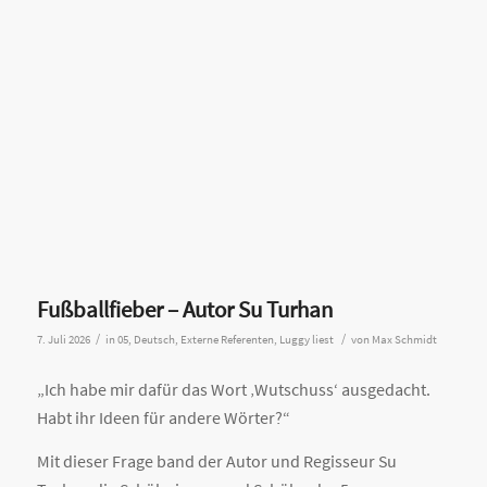
Fußballfieber – Autor Su Turhan
/
/
7. Juli 2026
in
05
,
Deutsch
,
Externe Referenten
,
Luggy liest
von
Max Schmidt
„Ich habe mir dafür das Wort ‚Wutschuss‘ ausgedacht.
Habt ihr Ideen für andere Wörter?“
Mit dieser Frage band der Autor und Regisseur Su