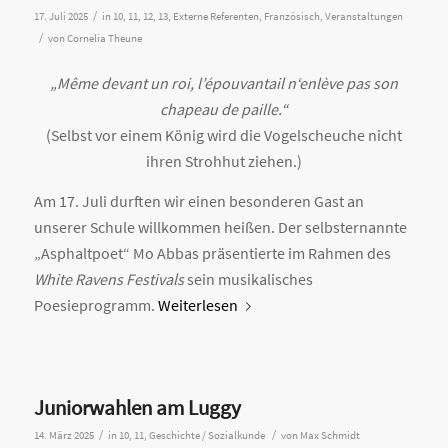
/
17. Juli 2025
in
10
,
11
,
12
,
13
,
Externe Referenten
,
Französisch
,
Veranstaltungen
/
von
Cornelia Theune
„Même devant un roi, l’épouvantail n‘enlève pas son
chapeau de paille.“
(Selbst vor einem König wird die Vogelscheuche nicht
ihren Strohhut ziehen.)
Am 17. Juli durften wir einen besonderen Gast an
unserer Schule willkommen heißen. Der selbsternannte
„Asphaltpoet“ Mo Abbas präsentierte im Rahmen des
White Ravens Festivals
sein musikalisches
Poesieprogramm.
Weiterlesen
Juniorwahlen am Luggy
/
/
14. März 2025
in
10
,
11
,
Geschichte / Sozialkunde
von
Max Schmidt