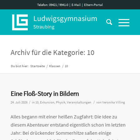
Telefon: 09421 / 9941-0
|
E-Mail
|
Eltern-Portal
Archiv für die Kategorie: 10
Du bist hier:
Startseite
/
Klassen
/
10
Eine Floß-Story in Bildern
/
/
24. Juli 2026
in
10
,
Exkursion
,
Physik
,
Veranstaltungen
von
Veronika Villing
Alles begann mit einer heißen Zugfahrt: Die Idee zu
diesem Abenteuer entstand eigentlich schon im letzten
Jahr: Bei drückender Sommerhitze saßen einige