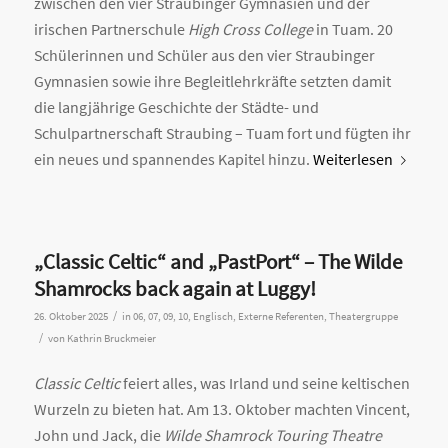
zwischen den vier Straubinger Gymnasien und der
irischen Partnerschule
High Cross College
in Tuam. 20
Schülerinnen und Schüler aus den vier Straubinger
Gymnasien sowie ihre Begleitlehrkräfte setzten damit
die langjährige Geschichte der Städte- und
Schulpartnerschaft Straubing – Tuam fort und fügten ihr
ein neues und spannendes Kapitel hinzu.
Weiterlesen
„Classic Celtic“ and „PastPort“ – The Wilde
Shamrocks back again at Luggy!
/
26. Oktober 2025
in
06
,
07
,
09
,
10
,
Englisch
,
Externe Referenten
,
Theatergruppe
/
von
Kathrin Bruckmeier
Classic Celtic
feiert alles, was Irland und seine keltischen
Wurzeln zu bieten hat. Am 13. Oktober machten Vincent,
John und Jack, die
Wilde Shamrock Touring Theatre