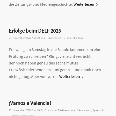
die Zeitungs- und Mediengeschichte.
Weiterlesen
Erfolge beim DELF 2025
/
/
21. November 2025
in
10
,
DELF
,
Französisch
von
Felix Kern
Freiwillig am Samstag in die Schule kommen, um eine
Prüfung zu schreiben? Klingt vielleicht verrückt,
dennoch haben genau das sechs mutige
Französischlernende im Juni getan – und damit noch
nicht genug. Aber von vorne.
Weiterlesen
¡Vamos a Valencia!
/
17. November 2025
in
10
,
11
,
Exkursion
,
Partnerschulen / Austausch
,
Spanisch
/
von
Susanne Adler