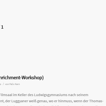
 1
(Enrichment-Workshop)
/
o
von
Felix Kern
 Filmsaal im Keller des Ludwigsgymnasiums nach seinem
t, der Luggyaner weiß genau, wo er hinmuss, wenn der Thomas-