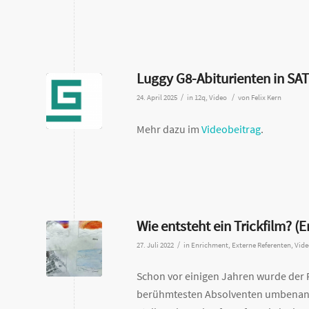
Luggy G8-Abiturienten in SAT
/
/
24. April 2025
in
12q
,
Video
von
Felix Kern
Mehr dazu im
Videobeitrag
.
Wie entsteht ein Trickfilm? 
/
27. Juli 2022
in
Enrichment
,
Externe Referenten
,
Vide
Schon vor einigen Jahren wurde der
berühmtesten Absolventen umbenann