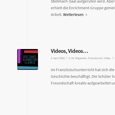
Stellmach-Saal aufgerufen wird. Aber
erhielt die Enrichment-Gruppe gemein
Arbeit.
Weiterlesen
Videos, Videos…
/
/
3. April 2022
in
10
,
Allgemein
,
Französisch
,
Video
Im Französischunterricht hat sich di
Geschichte beschäftigt. Die Schüler 
Freundschaft kreativ aufgearbeitet u