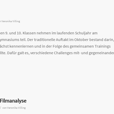
n
Veronika Villing
en 9. und 10. Klassen nehmen im laufenden Schuljahr am
asiums teil. Der traditionelle Auftakt im Oktober bestand darin
ächst kennenlernen und in der Folge des gemeinsamen Trainings
lte. Dafür galt es, verschiedene Challenges mit- und gegeneinande
 Filmanalyse
/
von
Veronika Villing