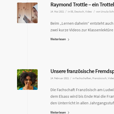
Raymond Trottle – ein Trottel
/
/
14. Mai 2021
in
05
,
Deutsch
,
Video
von
Ursula Sc
Beim „Lernen daheim“ entsteht auch K
zwei kurze Videos zur Klassenlektüre
Weiterlesen
Unsere französische Fremdsp
/
14. Februar 2021
in
Fachschaften
,
Französisch
,
Vide
Die Fachschaft Französisch am Lud
dem Elsass wird bis Ende Mai die Fra
den Unterricht in allen Jahrgangsstuf
Weiterlesen