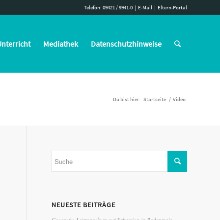
Telefon: 09421 / 9941-0
|
E-Mail
|
Eltern-Portal
nterricht
Mediathek
Datenschutzhinweise
Du bist hier:
Startseite
/
Video
NEUESTE BEITRÄGE
Geografie-Leistungskurs auf Exkursion in Bodenmais