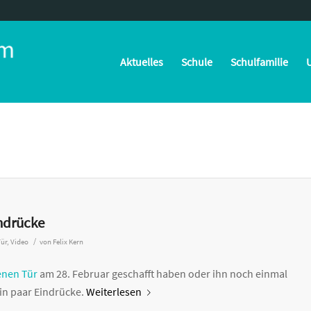
Aktuelles
Schule
Schulfamilie
U
indrücke
/
Tür
,
Video
von
Felix Kern
enen Tür
am 28. Februar geschafft haben oder ihn noch einmal
ein paar Eindrücke.
Weiterlesen