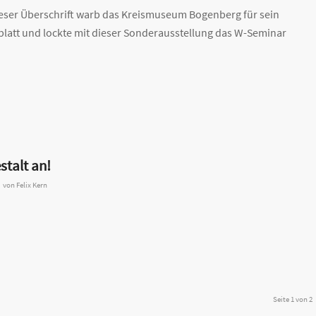
dieser Überschrift warb das Kreismuseum Bogenberg für sein
att und lockte mit dieser Sonderausstellung das W-Seminar
stalt an!
von
Felix Kern
Seite 1 von 2