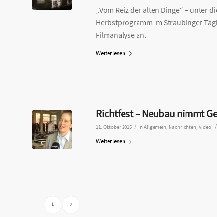
„Vom Reiz der alten Dinge“ – unter 
Herbstprogramm im Straubinger Tagbl
Filmanalyse an.
Weiterlesen
Richtfest – Neubau nimmt Ge
/
/
11. Oktober 2015
in
Allgemein
,
Nachrichten
,
Video
Weiterlesen
1
2