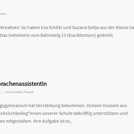
hwarz
reatives! So haben Eva Schötz und Suzana Delija aus der Klasse 5
 Das Geheimnis vom Bahnsteig 13 (Eva Ibbotson) gedreht.
rachenassistentin
/
o
von
Cornelia Theune
wigsgymnasium hat Verstärkung bekommen. Océane Ousseni aus
nzösischkolleg*innen unserer Schule tatkräftig unterstützen und
en mitgestalten. Ihre Aufgabe ist es,