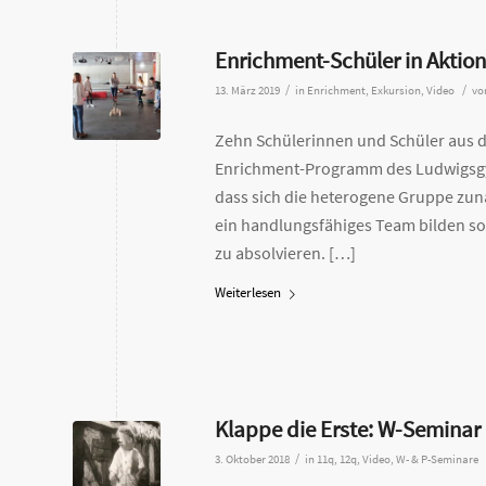
Enrichment-Schüler in Aktion
/
/
13. März 2019
in
Enrichment
,
Exkursion
,
Video
vo
Zehn Schülerinnen und Schüler aus d
Enrichment-Programm des Ludwigsgymn
dass sich die heterogene Gruppe zun
ein handlungsfähiges Team bilden sol
zu absolvieren. […]
Weiterlesen
Klappe die Erste: W-Seminar
/
3. Oktober 2018
in
11q
,
12q
,
Video
,
W- & P-Seminare