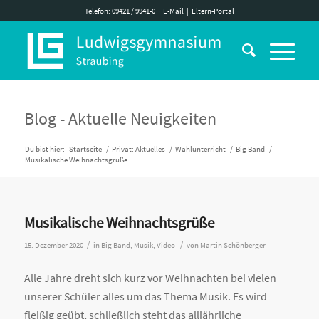
Telefon: 09421 / 9941-0
|
E-Mail
|
Eltern-Portal
Blog - Aktuelle Neuigkeiten
Du bist hier:
Startseite
/
Privat: Aktuelles
/
Wahlunterricht
/
Big Band
/
Musikalische Weihnachtsgrüße
Musikalische Weihnachtsgrüße
/
/
15. Dezember 2020
in
Big Band
,
Musik
,
Video
von
Martin Schönberger
Alle Jahre dreht sich kurz vor Weihnachten bei vielen
unserer Schüler alles um das Thema Musik. Es wird
fleißig geübt, schließlich steht das alljährliche