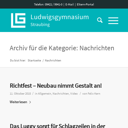
Telefon: 09421 / 9941-0
|
E-Mail
|
Eltern-Portal
Archiv für die Kategorie: Nachrichten
Du bist hier:
Startseite
/
Nachrichten
Richtfest – Neubau nimmt Gestalt an!
/
/
11. Oktober 2015
in
Allgemein
,
Nachrichten
,
Video
von
Felix Kern
Weiterlesen
Das Luggy sorgt für Schlagzeilen in der