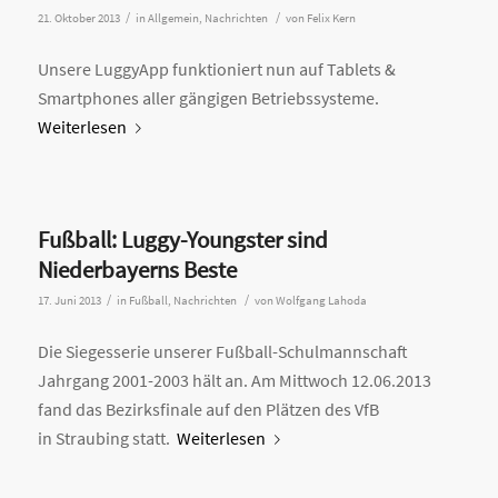
/
/
21. Oktober 2013
in
Allgemein
,
Nachrichten
von
Felix Kern
Unsere LuggyApp funktioniert nun auf Tablets &
Smartphones aller gängigen Betriebssysteme.
Weiterlesen
Fußball: Luggy-Youngster sind
Niederbayerns Beste
/
/
17. Juni 2013
in
Fußball
,
Nachrichten
von
Wolfgang Lahoda
Die Siegesserie unserer Fußball-Schulmannschaft
Jahrgang 2001-2003 hält an. Am Mittwoch 12.06.2013
fand das Bezirksfinale auf den Plätzen des VfB
in Straubing statt.
Weiterlesen