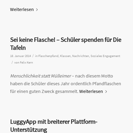
Weiterlesen
Sei keine Flasche! – Schüler spenden für Die
Tafeln
/
18. Januar 2014
in
Flaschenpfand
,
Klassen
,
Nachrichten
,
Soziales Engagement
/
von
Felix Kern
Menschlichkeit statt Mülleimer
– nach diesem Motto
haben die Schüler dieses Jahr ordentlich Pfandflaschen
für einen guten Zweck gesammelt.
Weiterlesen
LuggyApp mit breiterer Plattform-
Unterstützung