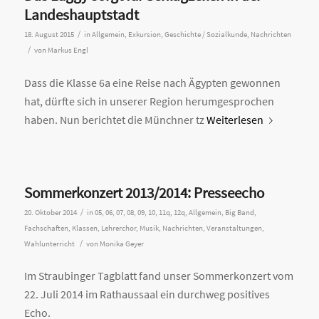
Landeshauptstadt
/
18. August 2015
in
Allgemein
,
Exkursion
,
Geschichte / Sozialkunde
,
Nachrichten
/
von
Markus Engl
Dass die Klasse 6a eine Reise nach Ägypten gewonnen
hat, dürfte sich in unserer Region herumgesprochen
haben. Nun berichtet die Münchner tz
Weiterlesen
Sommerkonzert 2013/2014: Presseecho
/
20. Oktober 2014
in
05
,
06
,
07
,
08
,
09
,
10
,
11q
,
12q
,
Allgemein
,
Big Band
,
Fachschaften
,
Klassen
,
Lehrerchor
,
Musik
,
Nachrichten
,
Veranstaltungen
,
/
Wahlunterricht
von
Monika Geyer
Im Straubinger Tagblatt fand unser Sommerkonzert vom
22. Juli 2014 im Rathaussaal ein durchweg positives
Echo.