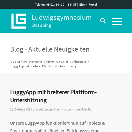
Telefon: 09421 / 9941-0
|
E-Mail
|
Eltern-Portal
Blog - Aktuelle Neuigkeiten
Du bist hier:
Startseite
/
Privat: Aktuelles
/
Allgemein
/
LuggyApp mit breiterer Plattform-Unterstützung
LuggyApp mit breiterer Plattform-
Unterstützung
/
/
21. Oktober 2013
in
Allgemein
,
Nachrichten
von
Felix Kern
Unsere LuggyApp funktioniert nun auf Tablets &
Smartphones aller gängigen Betriebssysteme.