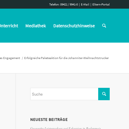
Telefon: 09421 / 9941-0
|
E-Mail
|
Eltern-Portal
nterricht
Mediathek
Datenschutzhinweise
les Engagement
/
Erfolgreiche Paketeaktion für die Johanniter-Weihnachtstrucker
NEUESTE BEITRÄGE
Geografie-Leistungskurs auf Exkursion in Bodenmais