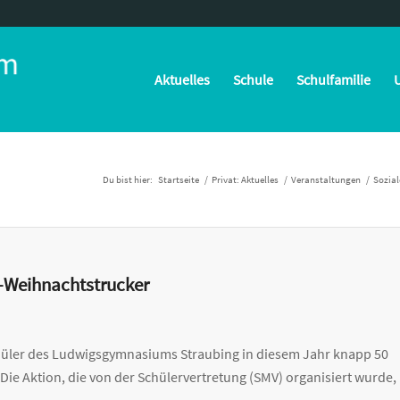
Aktuelles
Schule
Schulfamilie
U
Du bist hier:
Startseite
/
Privat: Aktuelles
/
Veranstaltungen
/
Sozia
r-Weihnachtstrucker
hüler des Ludwigsgymnasiums Straubing in diesem Jahr knapp 50
Die Aktion, die von der Schülervertretung (SMV) organisiert wurde,