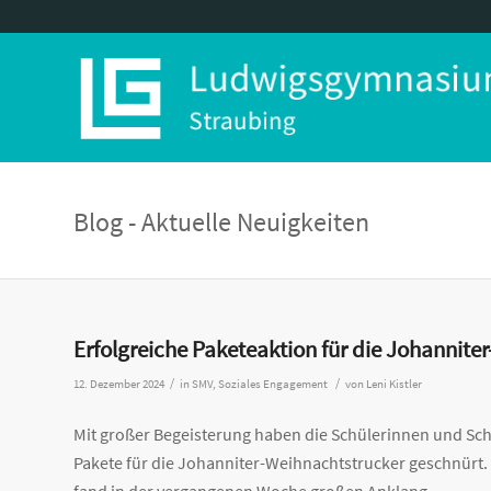
Blog - Aktuelle Neuigkeiten
Erfolgreiche Paketeaktion für die Johannite
/
/
12. Dezember 2024
in
SMV
,
Soziales Engagement
von
Leni Kistler
Mit großer Begeisterung haben die Schülerinnen und Sc
Pakete für die Johanniter-Weihnachtstrucker geschnürt. 
fand in der vergangenen Woche großen Anklang.