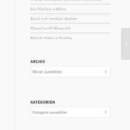
Eine Floß-Story in Bildern
Besuch in der Attenkofer Akademie
Planspiel zur EU-Klimapolitik
Römische Schätze in Straubing
ARCHIV
KATEGORIEN
Kategorien