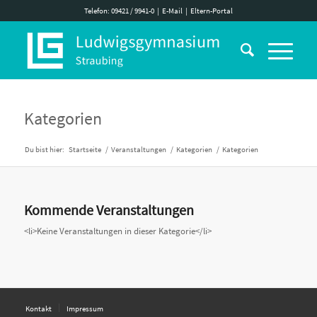
Telefon: 09421 / 9941-0
|
E-Mail
|
Eltern-Portal
Kategorien
Du bist hier:
Startseite
/
Veranstaltungen
/
Kategorien
/
Kategorien
Kommende Veranstaltungen
<li>Keine Veranstaltungen in dieser Kategorie</li>
Kontakt
Impressum