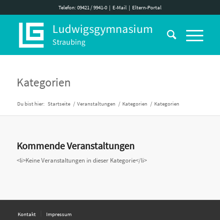
Telefon: 09421 / 9941-0
|
E-Mail
|
Eltern-Portal
Kategorien
Du bist hier:
Startseite
/
Veranstaltungen
/
Kategorien
/
Kategorien
Kommende Veranstaltungen
<li>Keine Veranstaltungen in dieser Kategorie</li>
Kontakt
Impressum