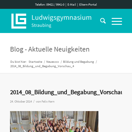
Telefon: 09421 / 9941-0
|
E-Mail
|
Eltern-Portal
Blog - Aktuelle Neuigkeiten
Du bist hier:
Startseite
/
Neuesxxx
/
Bildung und Begabung
/
2014_08_Bildung_und_Begabung_Vorschau_4
2014_08_Bildung_und_Begabung_Vorschau_4
/
24. Oktober 2014
von
Felix Kern