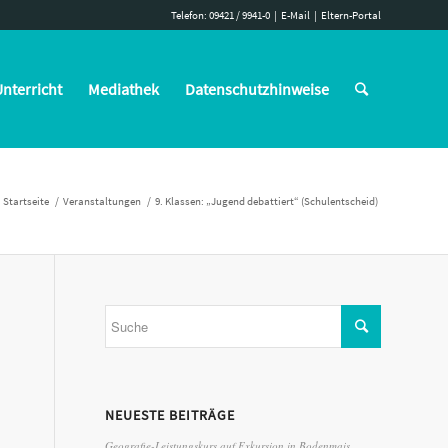
Telefon: 09421 / 9941-0
|
E-Mail
|
Eltern-Portal
nterricht
Mediathek
Datenschutzhinweise
Startseite
/
Veranstaltungen
/
9. Klassen: „Jugend debattiert“ (Schulentscheid)
NEUESTE BEITRÄGE
Geografie-Leistungskurs auf Exkursion in Bodenmais