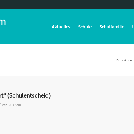
Aktuelles
Schule
Schulfamilie
U
Du bist hier:
rt“ (Schulentscheid)
/
von
Felix Kern