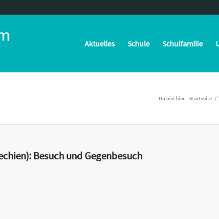
Aktuelles
Schule
Schulfamilie
U
Du bist hier:
Startseite
/
echien): Besuch und Gegenbesuch