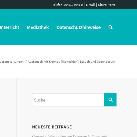
Telefon: 09421 / 9941-0
|
E-Mail
|
Eltern-Portal
nterricht
Mediathek
Datenschutzhinweise
Veranstaltungen
/
Austausch mit Krumau (Tschechien): Besuch und Gegenbesuch
NEUESTE BEITRÄGE
Geografie-Leistungskurs auf Exkursion in Bodenmais