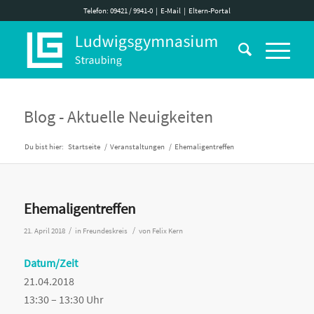
Telefon: 09421 / 9941-0
|
E-Mail
|
Eltern-Portal
Blog - Aktuelle Neuigkeiten
Du bist hier:
Startseite
/
Veranstaltungen
/
Ehemaligentreffen
Ehemaligentreffen
/
/
21. April 2018
in
Freundeskreis
von
Felix Kern
Datum/Zeit
21.04.2018
13:30 – 13:30 Uhr