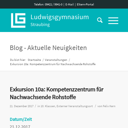
Telefon: 09421 / 9941-0
|
E-Mail
|
Eltern-Portal
Blog - Aktuelle Neuigkeiten
Du bist hier:
Startseite
/
Veranstaltungen
/
Exkursion 10a: Kompetenzzentrum für Nachwachsende Rohstoffe
Exkursion 10a: Kompetenzzentrum für
Nachwachsende Rohstoffe
/
/
21. Dezember 2017
in
10. Klassen
,
Externer Veranstaltungsort
von
Felix Kern
Datum/Zeit
21.12.2017