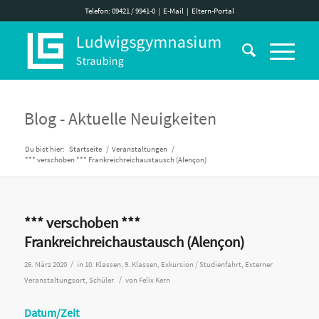
Telefon: 09421 / 9941-0
|
E-Mail
|
Eltern-Portal
Blog - Aktuelle Neuigkeiten
Du bist hier:
Startseite
/
Veranstaltungen
/
*** verschoben *** Frankreichreichaustausch (Alençon)
*** verschoben ***
Frankreichreichaustausch (Alençon)
/
26. März 2020
in
10. Klassen
,
9. Klassen
,
Exkursion / Studienfahrt
,
Externer
/
Veranstaltungsort
,
Schüler
von
Felix Kern
Datum/Zeit