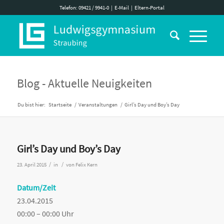
Telefon: 09421 / 9941-0
|
E-Mail
|
Eltern-Portal
Blog - Aktuelle Neuigkeiten
Du bist hier:
Startseite
/
Veranstaltungen
/
Girl’s Day und Boy’s Day
Girl’s Day und Boy’s Day
/
/
23. April 2015
in
von
Felix Kern
Datum/Zeit
23.04.2015
00:00 – 00:00 Uhr