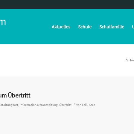
Aktuelles
Schule
Schulfamilie
U
Du bis
um Übertritt
/
nstaltungsort
,
Informationsveranstaltung
,
Übertritt
von
Felix Kern