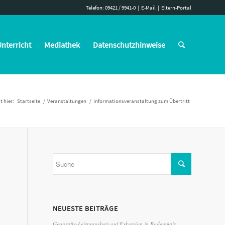
Telefon: 09421 / 9941-0
|
E-Mail
|
Eltern-Portal
nterricht
Mediathek
Datenschutzhinweise
t hier:
Startseite
/
Veranstaltungen
/
Informationsveranstaltung zum Übertritt
NEUESTE BEITRÄGE
Geografie-Leistungskurs auf Exkursion in Bodenmais