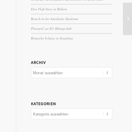
Eine Floß-Story in Bildern
Pr
Besuch in der Attenkofer Akademie
Planspiel zur EU-Klimapolitik
Römische Schätze in Straubing
ARCHIV
KATEGORIEN
Kategorien