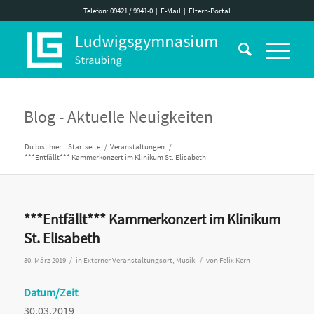
Telefon: 09421 / 9941-0
|
E-Mail
|
Eltern-Portal
Blog - Aktuelle Neuigkeiten
Du bist hier:
Startseite
/
Veranstaltungen
/
***Entfällt*** Kammerkonzert im Klinikum St. Elisabeth
***Entfällt*** Kammerkonzert im Klinikum
St. Elisabeth
/
/
30. März 2019
in
Externer Veranstaltungsort
,
Musik
von
Felix Kern
Datum/Zeit
30.03.2019