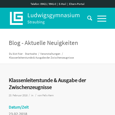
Telefon: 09421 / 9941-0
|
E-Mail
|
Eltern-Portal
Blog - Aktuelle Neuigkeiten
Du bist hier:
Startseite
/
Veranstaltungen
/
Klassenleiterstunde & Ausgabe der Zwischenzeugnisse
Klassenleiterstunde & Ausgabe der
Zwischenzeugnisse
/
/
23. Februar 2018
in
von
Felix Kern
Datum/Zeit
23.02.2018