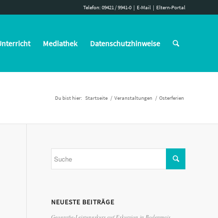
Telefon: 09421 / 9941-0
|
E-Mail
|
Eltern-Portal
nterricht
Mediathek
Datenschutzhinweise
Du bist hier:
Startseite
/
Veranstaltungen
/
Osterferien
NEUESTE BEITRÄGE
Geografie-Leistungskurs auf Exkursion in Bodenmais