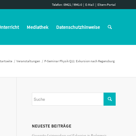
Telefon: 09421 / 9941-0
|
E-Mail
|
Eltern-Portal
nterricht
Mediathek
Datenschutzhinweise
tartseite
/
Veranstaltungen
/
P-Seminar Physik Q11: Exkursion nach Regensburg
NEUESTE BEITRÄGE
Geografie-Leistungskurs auf Exkursion in Bodenmais