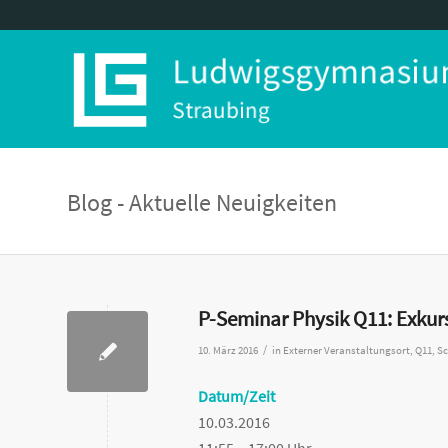
Blog - Aktuelle Neuigkeiten
P-Seminar Physik Q11: Exku
/
10. März 2016
in
Externer Veranstaltungsort
,
Q11
,
Sc
Datum/Zeit
10.03.2016
11:55 – 17:00 Uhr