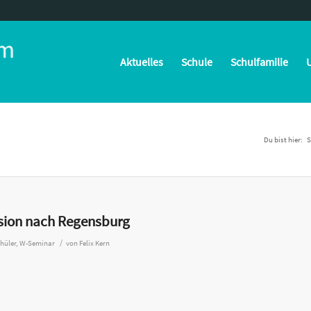
Aktuelles
Schule
Schulfamilie
U
Du bist hier:
S
rsion nach Regensburg
/
hüler
,
W-Seminar
von
Felix Kern