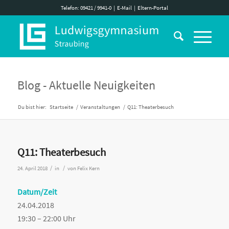
Telefon: 09421 / 9941-0
|
E-Mail
|
Eltern-Portal
Blog - Aktuelle Neuigkeiten
Du bist hier:
Startseite
/
Veranstaltungen
/
Q11: Theaterbesuch
Q11: Theaterbesuch
/
/
24. April 2018
in
von
Felix Kern
Datum/Zeit
24.04.2018
19:30 – 22:00 Uhr