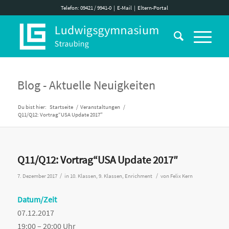
Telefon: 09421 / 9941-0
|
E-Mail
|
Eltern-Portal
Blog - Aktuelle Neuigkeiten
Du bist hier:
Startseite
/
Veranstaltungen
/
Q11/Q12: Vortrag“USA Update 2017″
Q11/Q12: Vortrag“USA Update 2017″
/
/
7. Dezember 2017
in
10. Klassen
,
9. Klassen
,
Enrichment
von
Felix Kern
Datum/Zeit
07.12.2017
19:00 – 20:00 Uhr