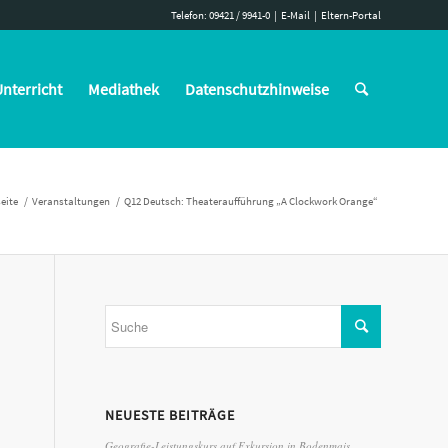
Telefon: 09421 / 9941-0
|
E-Mail
|
Eltern-Portal
nterricht
Mediathek
Datenschutzhinweise
eite
/
Veranstaltungen
/
Q12 Deutsch: Theateraufführung „A Clockwork Orange“
NEUESTE BEITRÄGE
Geografie-Leistungskurs auf Exkursion in Bodenmais