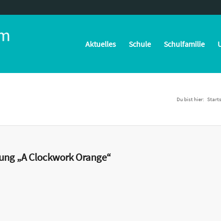
Aktuelles
Schule
Schulfamilie
U
Du bist hier:
Starts
rung „A Clockwork Orange“