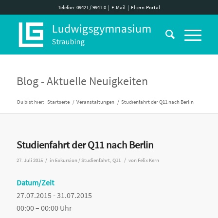
Telefon: 09421 / 9941-0
|
E-Mail
|
Eltern-Portal
Blog - Aktuelle Neuigkeiten
Du bist hier:
Startseite
/
Veranstaltungen
/
Studienfahrt der Q11 nach Berlin
Studienfahrt der Q11 nach Berlin
/
/
27. Juli 2015
in
Exkursion / Studienfahrt
,
Q11
von
Felix Kern
Datum/Zeit
27.07.2015 - 31.07.2015
00:00 – 00:00 Uhr