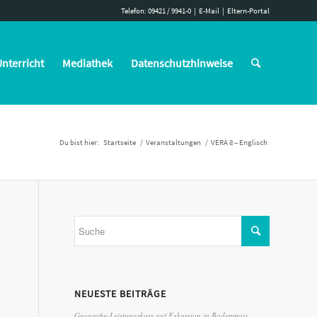
Telefon: 09421 / 9941-0
|
E-Mail
|
Eltern-Portal
nterricht
Mediathek
Datenschutzhinweise
Du bist hier:
Startseite
/
Veranstaltungen
/
VERA 8 – Englisch
NEUESTE BEITRÄGE
Geografie-Leistungskurs auf Exkursion in Bodenmais