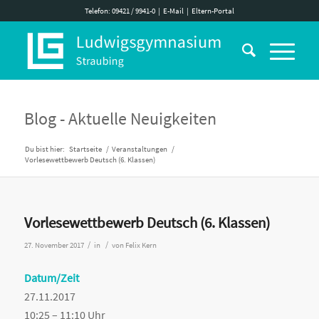
Telefon: 09421 / 9941-0
|
E-Mail
|
Eltern-Portal
Blog - Aktuelle Neuigkeiten
Du bist hier:
Startseite
/
Veranstaltungen
/
Vorlesewettbewerb Deutsch (6. Klassen)
Vorlesewettbewerb Deutsch (6. Klassen)
/
/
27. November 2017
in
von
Felix Kern
Datum/Zeit
27.11.2017
10:25 – 11:10 Uhr