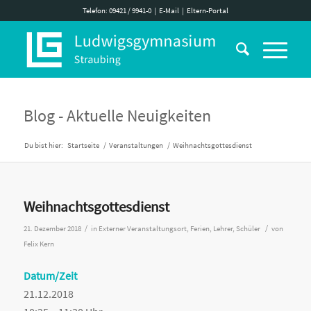
Telefon: 09421 / 9941-0
|
E-Mail
|
Eltern-Portal
Blog - Aktuelle Neuigkeiten
Du bist hier:
Startseite
/
Veranstaltungen
/
Weihnachtsgottesdienst
Weihnachtsgottesdienst
/
/
21. Dezember 2018
in
Externer Veranstaltungsort
,
Ferien
,
Lehrer
,
Schüler
von
Felix Kern
Datum/Zeit
21.12.2018