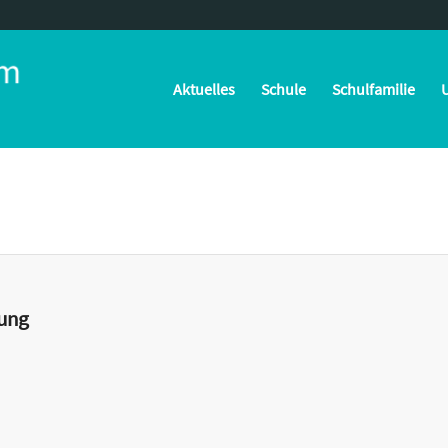
Aktuelles
Schule
Schulfamilie
U
tung