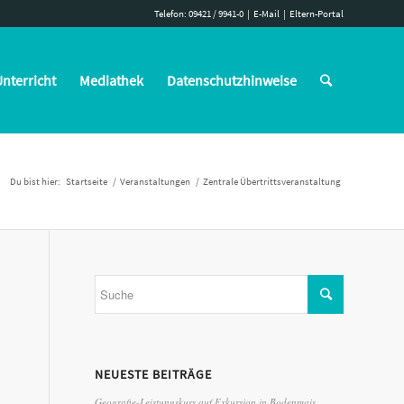
Telefon: 09421 / 9941-0
|
E-Mail
|
Eltern-Portal
nterricht
Mediathek
Datenschutzhinweise
Du bist hier:
Startseite
/
Veranstaltungen
/
Zentrale Übertrittsveranstaltung
NEUESTE BEITRÄGE
Geografie-Leistungskurs auf Exkursion in Bodenmais