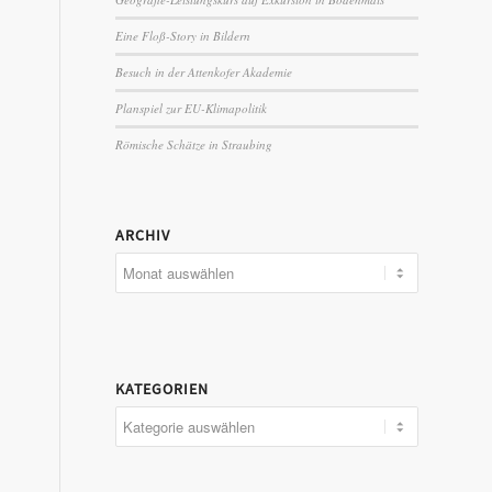
Eine Floß-Story in Bildern
Besuch in der Attenkofer Akademie
Planspiel zur EU-Klimapolitik
Römische Schätze in Straubing
ARCHIV
KATEGORIEN
Kategorien