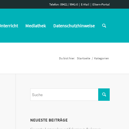
Telefon: 09421 / 9941-0
|
E-Mail
|
Eltern-Portal
nterricht
Mediathek
Datenschutzhinweise
Du bist hier:
Startseite
/
Kategorien
NEUESTE BEITRÄGE
Geografie-Leistungskurs auf Exkursion in Bodenmais