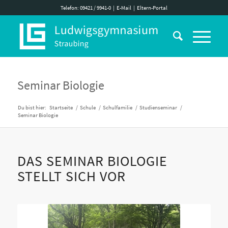
Telefon: 09421 / 9941-0
|
E-Mail
|
Eltern-Portal
Seminar Biologie
Du bist hier:
Startseite
/
Schule
/
Schulfamilie
/
Studienseminar
/
Seminar Biologie
DAS SEMINAR BIOLOGIE
STELLT SICH VOR