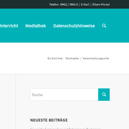
Telefon: 09421 / 9941-0
|
E-Mail
|
Eltern-Portal
nterricht
Mediathek
Datenschutzhinweise
Du bist hier:
Startseite
/
Veranstaltungsorte
NEUESTE BEITRÄGE
Geografie-Leistungskurs auf Exkursion in Bodenmais