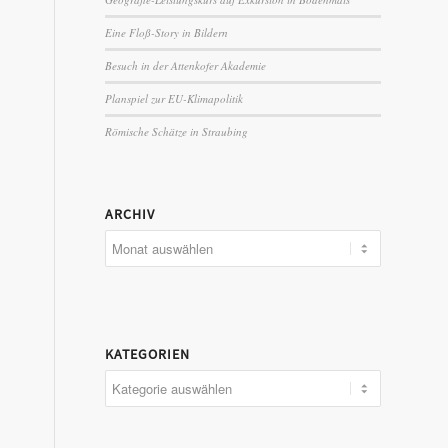
Eine Floß-Story in Bildern
Besuch in der Attenkofer Akademie
Planspiel zur EU-Klimapolitik
Römische Schätze in Straubing
ARCHIV
KATEGORIEN
Kategorien