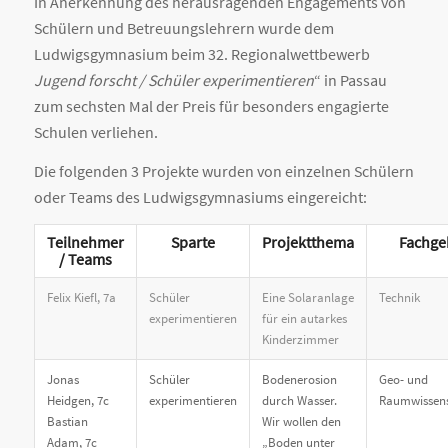
In Anerkennung des herausragenden Engagements von
Schülern und Betreuungslehrern wurde dem
Ludwigsgymnasium beim 32. Regionalwettbewerb
Jugend forscht / Schüler experimentieren
“ in Passau
zum sechsten Mal der Preis für besonders engagierte
Schulen verliehen.
Die folgenden 3 Projekte wurden von einzelnen Schülern
oder Teams des Ludwigsgymnasiums eingereicht:
Teilnehmer
Sparte
Projektthema
Fachge
/ Teams
Felix Kiefl, 7a
Schüler
Eine Solaranlage
Technik
experimentieren
für ein autarkes
Kinderzimmer
Jonas
Schüler
Bodenerosion
Geo- und
Heidgen, 7c
experimentieren
durch Wasser.
Raumwissens
Bastian
Wir wollen den
Adam, 7c
„Boden unter