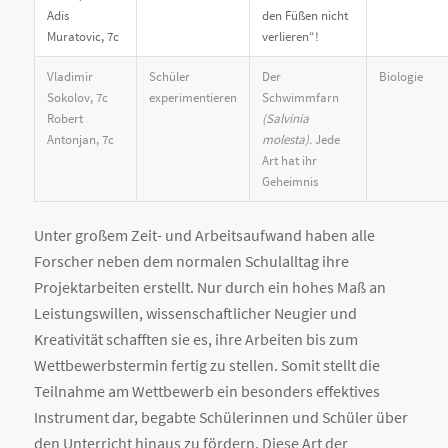
Adis
den Füßen nicht
Muratovic, 7c
verlieren“!
Vladimir
Schüler
Der
Biologie
Sokolov, 7c
experimentieren
Schwimmfarn
Robert
(Salvinia
Antonjan, 7c
molesta).
Jede
Art hat ihr
Geheimnis
Unter großem Zeit- und Arbeitsaufwand haben alle
Forscher neben dem normalen Schulalltag ihre
Projektarbeiten erstellt. Nur durch ein hohes Maß an
Leistungswillen, wissenschaftlicher Neugier und
Kreativität schafften sie es, ihre Arbeiten bis zum
Wettbewerbstermin fertig zu stellen. Somit stellt die
Teilnahme am Wettbewerb ein besonders effektives
Instrument dar, begabte Schülerinnen und Schüler über
den Unterricht hinaus zu fördern. Diese Art der