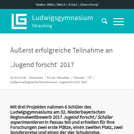
Telefon: 09421 / 9941-0
|
E-Mail
|
Eltern-Portal
Äußerst erfolgreiche Teilnahme an
‚Jugend forscht‘ 2017
Du bist hier:
Startseite
/
Privat: Aktuelles
/
Klassen
/
07
/
Äußerst erfolgreiche Teilnahme an ‚Jugend forscht‘ 2017
Mit drei Projekten nahmen 6 Schüler des
Ludwigsgymnasiums am 32. Niederbayerischen
Regionalwettbewerb 2017
Jugend forscht / Schüler
experimentieren
in Passau teil und erhielten für ihre
Forschungen zwei erste Plätze, einen zweiten Platz, zwei
Sonderpreise und einen der vier Schulpreise.