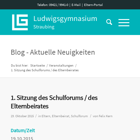
Telefon: 09421 / 9941-0
|
E-Mail
|
Eltern-Portal
Blog - Aktuelle Neuigkeiten
Du bist hier:
Startseite
/
Veranstaltungen
/
1. Sitzung des Schulforums / des Elternbeirates
1. Sitzung des Schulforums / des
Elternbeirates
/
/
19. Oktober 2015
in
Eltern
,
Elternbeirat
,
Schulforum
von
Felix Kern
Datum/Zeit
19.10.2015