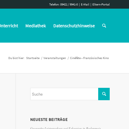
Telefon: 09421 / 9941-0
|
E-Mail
|
Eltern-Portal
nterricht
Mediathek
Datenschutzhinweise
Du bist hier:
Startseite
/
Veranstaltungen
/
Cinéfête – Französisches Kino
NEUESTE BEITRÄGE
Geografie-Leistungskurs auf Exkursion in Bodenmais