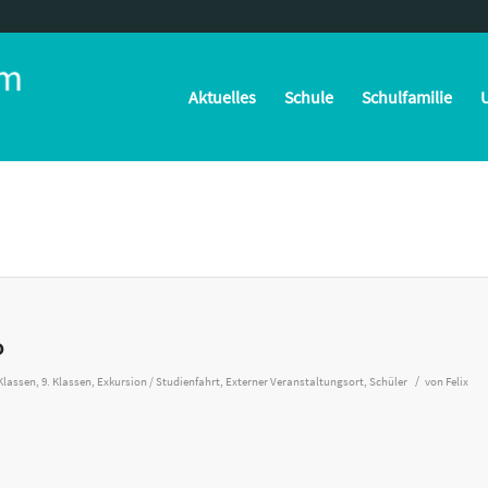
Aktuelles
Schule
Schulfamilie
U
o
/
 Klassen
,
9. Klassen
,
Exkursion / Studienfahrt
,
Externer Veranstaltungsort
,
Schüler
von
Felix