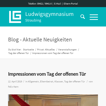
Telefon: 09421 / 9941-0
|
E-Mail
|
Eltern-Portal
Blog - Aktuelle Neuigkeiten
Du bist hier:
Startseite
/
Privat: Aktuelles
/
Veranstaltungen
/
Tag der offenen Tür
/
Impressionen vom Tag der offenen Tür
Impressionen vom Tag der offenen Tür
/
/
12. April 2019
in
Allgemein
,
Elternbeirat
,
Klassen
,
Tag der offenen Tür
von
Felix Kern