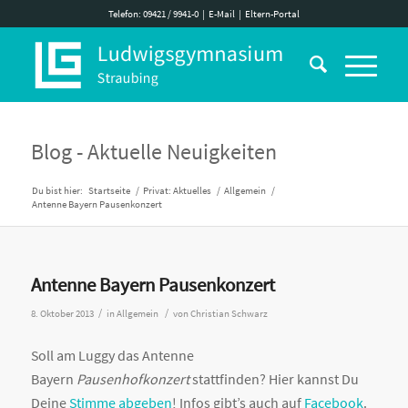
Telefon: 09421 / 9941-0
|
E-Mail
|
Eltern-Portal
Blog - Aktuelle Neuigkeiten
Du bist hier:
Startseite
/
Privat: Aktuelles
/
Allgemein
/
Antenne Bayern Pausenkonzert
Antenne Bayern Pausenkonzert
/
/
8. Oktober 2013
in
Allgemein
von
Christian Schwarz
Soll am Luggy das Antenne
Bayern
Pausenhofkonzert
stattfinden? Hier kannst Du
Deine
Stimme abgeben
! Infos gibt’s auch auf
Facebook
.