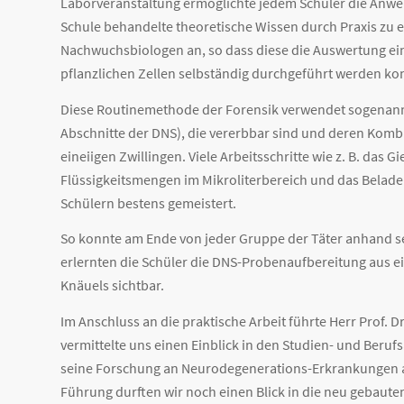
Laborveranstaltung ermöglichte jedem Schüler die Anw
Schule behandelte theoretische Wissen durch Praxis zu er
Nachwuchsbiologen an, so dass diese die Auswertung ein
pflanzlichen Zellen selbständig durchgeführt werden ko
Diese Routinemethode der Forensik verwendet sogenann
Abschnitte der DNS), die vererbbar sind und deren Komb
eineiigen Zwillingen. Viele Arbeitsschritte wie z. B. da
Flüssigkeitsmengen im Mikroliterbereich und das Beladen
Schülern bestens gemeistert.
So konnte am Ende von jeder Gruppe der Täter anhand sei
erlernten die Schüler die DNS-Probenaufbereitung aus ei
Knäuels sichtbar.
Im Anschluss an die praktische Arbeit führte Herr Prof. 
vermittelte uns einen Einblick in den Studien- und Beru
seine Forschung an Neurodegenerations-Erkrankungen 
Führung durften wir noch einen Blick in die neu gebaut