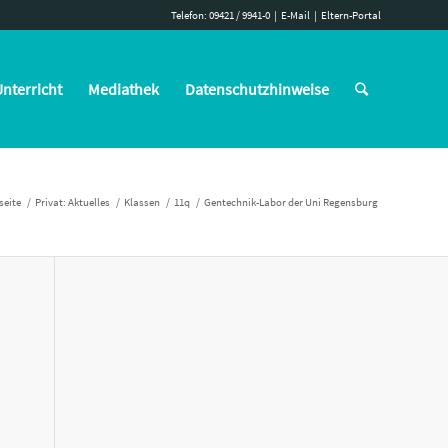
Telefon: 09421 / 9941-0
|
E-Mail
|
Eltern-Portal
nterricht
Mediathek
Datenschutzhinweise
seite
/
Privat: Aktuelles
/
Klassen
/
11q
/
Gentechnik-Labor der Uni Regensburg