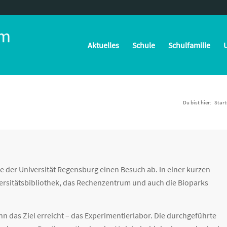
Aktuelles
Schule
Schulfamilie
U
Du bist hier:
Start
rse der Universität Regensburg einen Besuch ab. In einer kurzen
versitätsbibliothek, das Rechenzentrum und auch die Bioparks
n das Ziel erreicht – das Experimentierlabor. Die durchgeführte