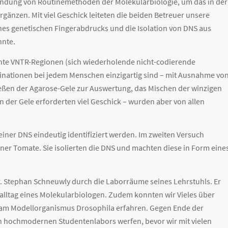
endung von Routinemethoden der Molekularbiologie, um das in der
gänzen. Mit viel Geschick leiteten die beiden Betreuer unsere
es genetischen Fingerabdrucks und die Isolation von DNS aus
nnte.
te VNTR-Regionen (sich wiederholende nicht-codierende
inationen bei jedem Menschen einzigartig sind – mit Ausnahme vo
s Gießen der Agarose-Gele zur Auswertung, das Mischen der winzigen
 der Gele erforderten viel Geschick – wurden aber von allen
ner DNS eindeutig identifiziert werden. Im zweiten Versuch
ner Tomate. Sie isolierten die DNS und machten diese in Form eine
Dr. Stephan Schneuwly durch die Laborräume seines Lehrstuhls. Er
fsalltag eines Molekularbiologen. Zudem konnten wir Vieles über
am Modellorganismus Drosophila erfahren. Gegen Ende der
en hochmodernen Studentenlabors werfen, bevor wir mit vielen