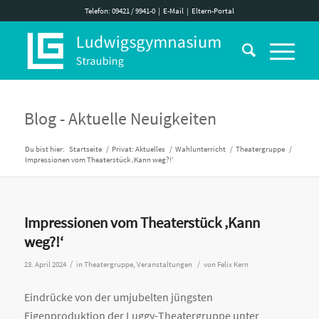
Telefon: 09421 / 9941-0
|
E-Mail
|
Eltern-Portal
Blog - Aktuelle Neuigkeiten
Du bist hier:
Startseite
/
Privat: Aktuelles
/
Wahlunterricht
/
Theatergruppe
/
Impressionen vom Theaterstück ‚Kann weg?!‘
Impressionen vom Theaterstück ‚Kann
weg?!‘
/
/
23. April 2024
in
Theatergruppe
,
Veranstaltungen
von
Felix Kern
Eindrücke von der umjubelten jüngsten
Eigenproduktion der Luggy-Theatergruppe unter