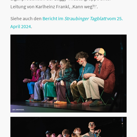
Leitung von Karlheinz Frankl, ‚Kann weg?!‘.
Siehe auch den
Bericht im
Straubinger Tagblatt
vom 25.
April 2024
.