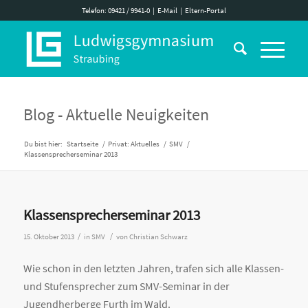
Telefon: 09421 / 9941-0
|
E-Mail
|
Eltern-Portal
Blog - Aktuelle Neuigkeiten
Du bist hier:
Startseite
/
Privat: Aktuelles
/
SMV
/
Klassensprecherseminar 2013
Klassensprecherseminar 2013
/
/
15. Oktober 2013
in
SMV
von
Christian Schwarz
Wie schon in den letzten Jahren, trafen sich alle Klassen-
und Stufensprecher zum SMV-Seminar in der
Jugendherberge Furth im Wald.