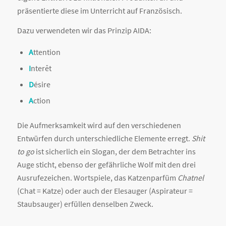
präsentierte diese im Unterricht auf Französisch.
Dazu verwendeten wir das Prinzip AIDA:
A
ttention
I
nterêt
D
ésire
A
ction
Die Aufmerksamkeit wird auf den verschiedenen
Entwürfen durch unterschiedliche Elemente erregt.
Shit
to go
ist sicherlich ein Slogan, der dem Betrachter ins
Auge sticht, ebenso der gefährliche Wolf mit den drei
Ausrufezeichen. Wortspiele, das Katzenparfüm
Chatnel
(Chat = Katze) oder auch der Elesauger (Aspirateur =
Staubsauger) erfüllen denselben Zweck.