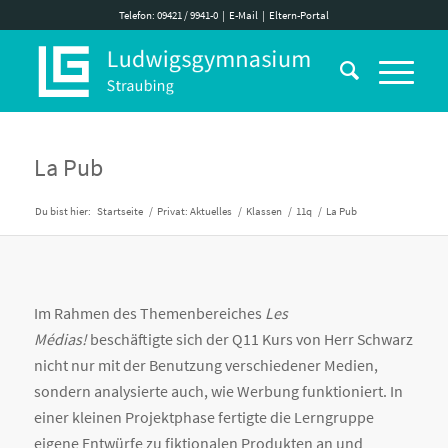
Telefon: 09421 / 9941-0
|
E-Mail
|
Eltern-Portal
La Pub
Du bist hier:
Startseite
/
Privat: Aktuelles
/
Klassen
/
11q
/
La Pub
Im Rahmen des Themenbereiches
Les
Médias!
beschäftigte sich der Q11 Kurs von Herr Schwarz
nicht nur mit der Benutzung verschiedener Medien,
sondern analysierte auch, wie Werbung funktioniert.
In
einer kleinen Projektphase fertigte die Lerngruppe
eigene Entwürfe zu fiktionalen Produkten an und