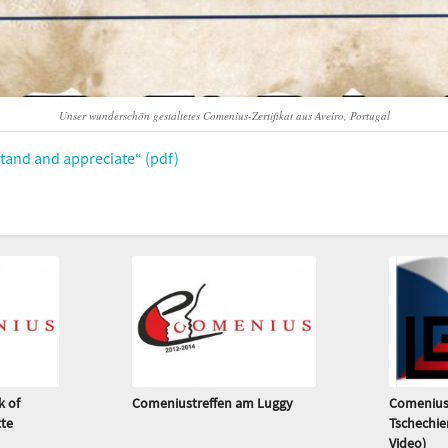
Unser wunderschön gestaltetes Comenius-Zertifikat aus Aveiro, Portugal
tand and appreciate“ (pdf)
 of
Comeniustreffen am Luggy
Comenius
te
Tschechie
Video)