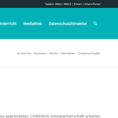
Telefon: 09421 / 9941-0
|
E-Mail
|
Eltern-Portal
nterricht
Mediathek
Datenschutzhinweise
Du bist hier:
Startseite
/
Schule
/
Aktivitäten
/
Comenius Projekt
 neu gegründeten COMENIUS-Schulpartnerschaft arbeiten