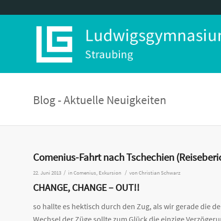
Blog - Aktuelle Neuigkeiten
Comenius-Fahrt nach Tschechien (Reiseberic
/
/
22. Juni 2013
in
Comenius
,
Exkursion
von
Christian Schwarz
CHANGE, CHANGE – OUT!!
so hallte es hektisch durch den Zug, als wir gerade die 
Wechsel der Züge sollte zum Glück die einzige Verzöger