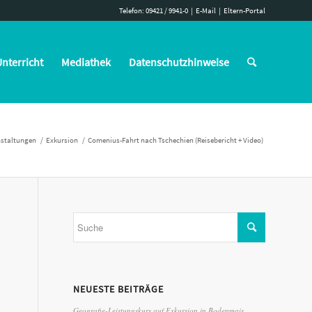
Telefon: 09421 / 9941-0
|
E-Mail
|
Eltern-Portal
nterricht
Mediathek
Datenschutzhinweise
staltungen
/
Exkursion
/
Comenius-Fahrt nach Tschechien (Reisebericht + Video)
NEUESTE BEITRÄGE
Geografie-Leistungskurs auf Exkursion in Bodenmais