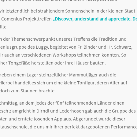
r letztendlich bei strahlendem Sonnenschein in der kleinen Stadt
e Comenius Projekttreffen
„Discover, understand and appreciate. D
lte.
n der Themenschwerpunkt unseres Treffens die Tradition und
niusgruppe des Luggy, begleitet von Fr. Binder und Hr. Schwarz,
wir auch an verschiedenen Workshops teilnehmen konnten. So
üher Tongefäße herstellten oder ihre Häuser bauten.
 neben einem Lager steinzeitlicher Mammutjäger auch die
erbei handelt es sich um eine kleine Tonfigur, deren Alter auf
 doch zum Staunen brachte.
achmittag, an dem jedes der fünf teilnehmenden Länder einen
 Fesch z’amgricht in Dirndl und Lederhosen gab auch die Gruppe des
esten und erntete tosenden Applaus. Abgerundet wurde dieser
tauschschule, die uns mir ihrer perfekt dargebotenen Performanc