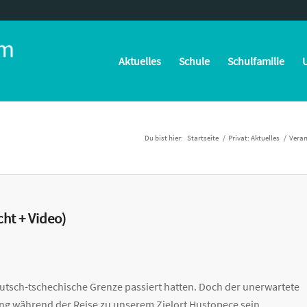
Aktuelles
Schule
Schulfamilie
U
Du bist hier:
Startseite
/
Privat: Aktuelles
/
Veran
ht + Video)
deutsch-tschechische Grenze passiert hatten. Doch der unerwartete
ung
während der Reise zu unserem Zielort Hustopece sein.