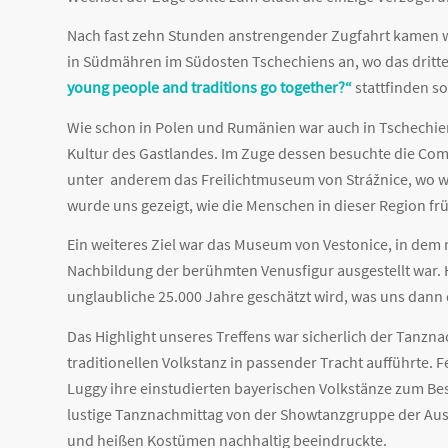
Nach fast zehn Stunden anstrengender Zugfahrt kamen wi
in Südmähren im Südosten Tschechiens an, wo das dritt
young people and traditions go together?“
stattfinden sol
Wie schon in Polen und Rumänien war auch in Tschechie
Kultur des Gastlandes. Im Zuge dessen besuchte die Come
unter anderem das Freilichtmuseum von Strážnice, wo 
wurde uns gezeigt, wie die Menschen in dieser Region fr
Ein weiteres Ziel war das Museum von Vestonice, in dem
Nachbildung der berühmten Venusfigur ausgestellt war. Hi
unglaubliche 25.000 Jahre geschätzt wird, was uns dann
Das Highlight unseres Treffens war sicherlich der Tanzn
traditionellen Volkstanz in passender Tracht aufführte.
Luggy ihre einstudierten bayerischen Volkstänze zum B
lustige Tanznachmittag von der Showtanzgruppe der Aus
und heißen Kostümen nachhaltig beeindruckte.