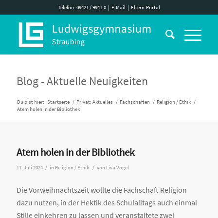
Telefon: 09421 / 9941-0
|
E-Mail
|
Eltern-Portal
Blog - Aktuelle Neuigkeiten
Du bist hier:
Startseite
/
Privat: Aktuelles
/
Fachschaften
/
Religion / Ethik
/
Atem holen in der Bibliothek
Atem holen in der Bibliothek
/
/
17. Juli 2024
in
Religion / Ethik
von
Lisa Vogel
Die Vorweihnachtszeit wollte die Fachschaft Religion
dazu nutzen, in der Hektik des Schulalltags auch einmal
Stille einkehren zu lassen und veranstaltete zwei