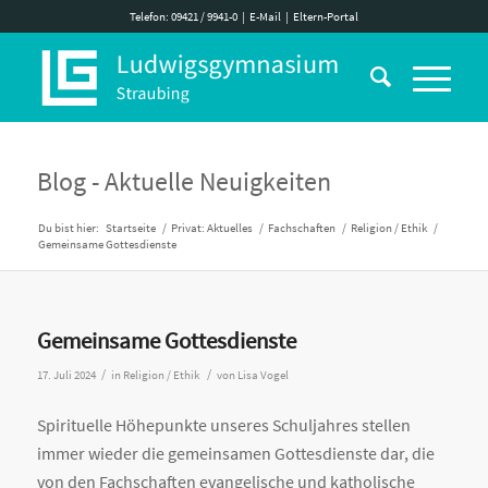
Telefon: 09421 / 9941-0
|
E-Mail
|
Eltern-Portal
Blog - Aktuelle Neuigkeiten
Du bist hier:
Startseite
/
Privat: Aktuelles
/
Fachschaften
/
Religion / Ethik
/
Gemeinsame Gottesdienste
Gemeinsame Gottesdienste
/
/
17. Juli 2024
in
Religion / Ethik
von
Lisa Vogel
Spirituelle Höhepunkte unseres Schuljahres stellen
immer wieder die gemeinsamen Gottesdienste dar, die
von den Fachschaften evangelische und katholische