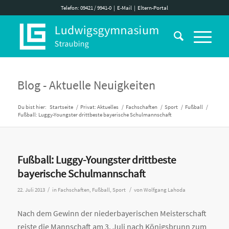
Telefon: 09421 / 9941-0
|
E-Mail
|
Eltern-Portal
Blog - Aktuelle Neuigkeiten
Du bist hier:
Startseite
/
Privat: Aktuelles
/
Fachschaften
/
Sport
/
Fußball
/
Fußball: Luggy-Youngster drittbeste bayerische Schulmannschaft
Fußball: Luggy-Youngster drittbeste
bayerische Schulmannschaft
/
/
22. Juli 2013
in
Fachschaften
,
Fußball
,
Sport
von
Wolfgang Lahoda
Nach dem Gewinn der niederbayerischen Meisterschaft
reiste die Mannschaft am 3. Juli nach Königsbrunn zum