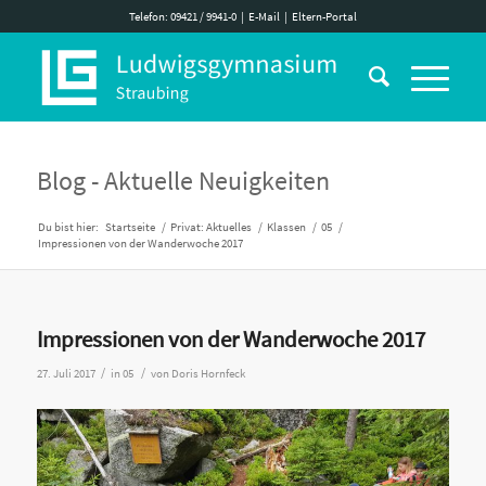
Telefon: 09421 / 9941-0
|
E-Mail
|
Eltern-Portal
Blog - Aktuelle Neuigkeiten
Du bist hier:
Startseite
/
Privat: Aktuelles
/
Klassen
/
05
/
Impressionen von der Wanderwoche 2017
Impressionen von der Wanderwoche 2017
/
/
27. Juli 2017
in
05
von
Doris Hornfeck